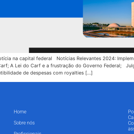
tícia na capital federal Notícias Relevantes 2024: Implem
 Carf; A Lei do Carf e a frustração do Governo Federal; J
tibilidade de despesas com royalties […]
Home
Po
Ca
Sobre nós
Co
as
Profissionais