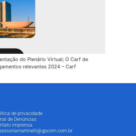
entação do Plenário Virtual; O Carf de
ulgamentos relevantes 2024 – Carf
litica de privacidade
nal de Denúncias
ntato imprensa:
sessoriamartinelli@gpcom.com.br