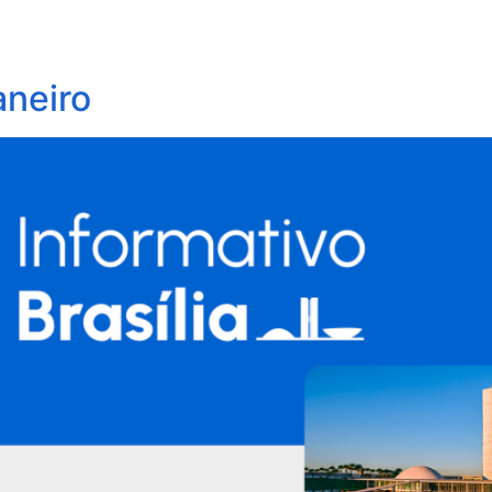
obre Nós
Profissionais
Áreas de Atuação
Update
aneiro