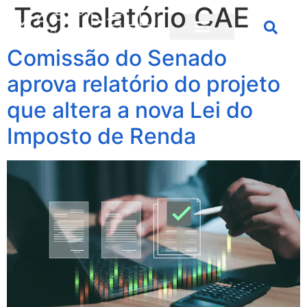
Tag:
relatório CAE
Comissão do Senado
aprova relatório do projeto
que altera a nova Lei do
Imposto de Renda