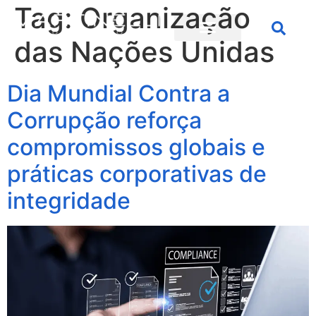
Tag:
Organização
das Nações Unidas
Dia Mundial Contra a
Corrupção reforça
compromissos globais e
práticas corporativas de
integridade