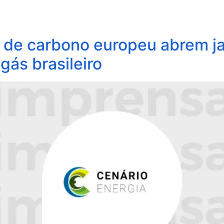
obre Nós
Profissionais
Áreas de Atuação
Update
e carbono europeu abrem jan
gás brasileiro