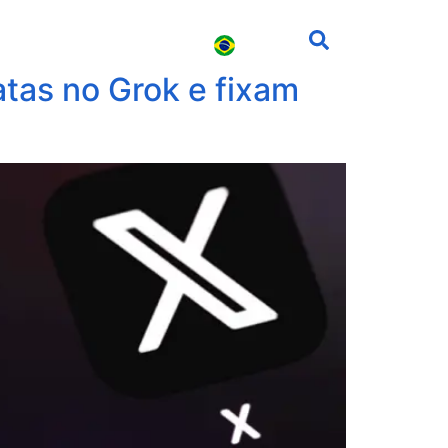
s
Carreira
Contato
tas no Grok e fixam