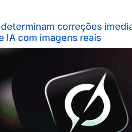
obre Nós
Profissionais
Áreas de Atuação
Update
determinam correções imedia
e IA com imagens reais