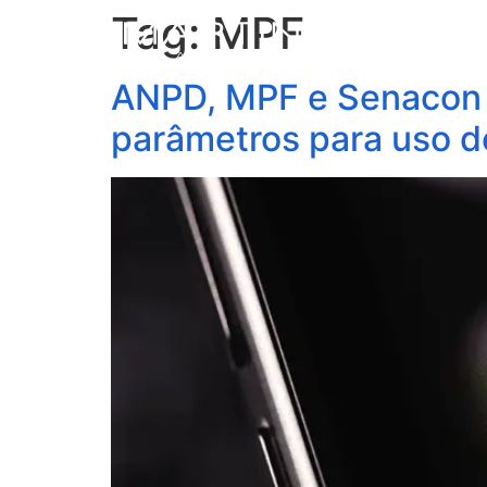
Tag:
MPF
S
ANPD, MPF e Senacon 
parâmetros para uso d