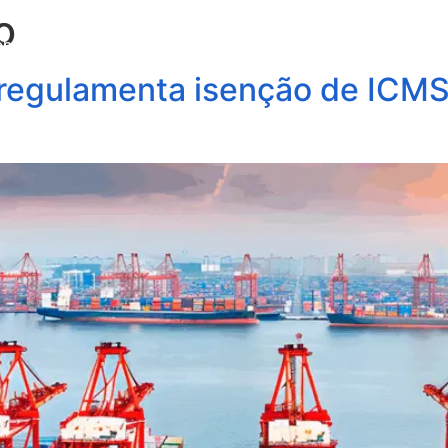
o
obre Nós
Profissionais
Áreas de Atuação
Update
regulamenta isenção de ICMS 