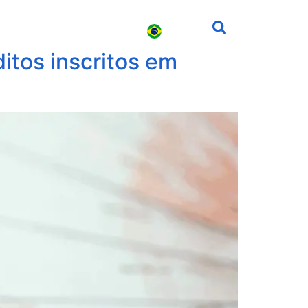
s
Carreira
Contato
itos inscritos em