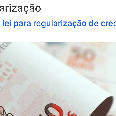
larização
obre Nós
Profissionais
Áreas de Atuação
Update
lei para regularização de créd