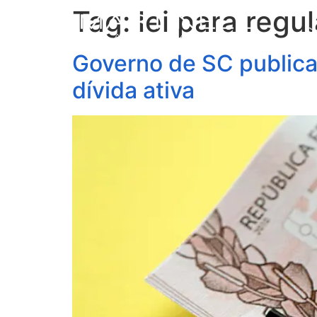
Tag:
lei para regu
S
Governo de SC publica 
dívida ativa