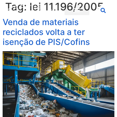
Tag:
lei 11.196/2005
Venda de materiais
reciclados volta a ter
isenção de PIS/Cofins