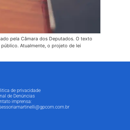
rovado pela Câmara dos Deputados. O texto
público. Atualmente, o projeto de lei
litica de privacidade
nal de Denúncias
ntato imprensa:
sessoriamartinelli@gpcom.com.br