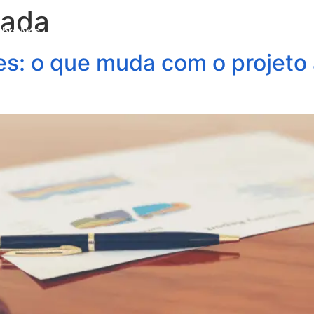
vada
obre Nós
Profissionais
Áreas de Atuação
Update
s: o que muda com o projeto