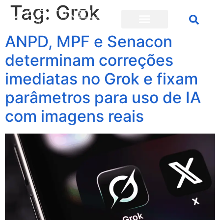
Tag:
Grok
ANPD, MPF e Senacon
determinam correções
imediatas no Grok e fixam
parâmetros para uso de IA
com imagens reais