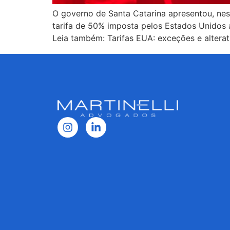
O governo de Santa Catarina apresentou, nes
tarifa de 50% imposta pelos Estados Unidos
Leia também: Tarifas EUA: exceções e alterat