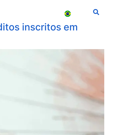
s
Carreira
Contato
itos inscritos em