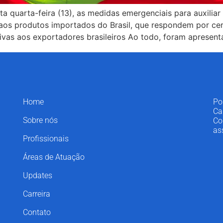
ta quarta-feira (13), as medidas emergenciais para auxili
 aos produtos importados do Brasil, que respondem por ce
ivas aos exportadores brasileiros Ao todo, foram apresent
Home
Po
Ca
Sobre nós
Co
as
Profissionais
Áreas de Atuação
Updates
Carreira
Contato