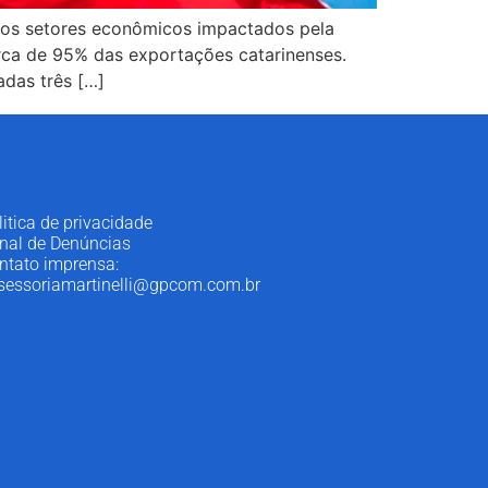
ar os setores econômicos impactados pela
rca de 95% das exportações catarinenses.
adas três […]
litica de privacidade
nal de Denúncias
ntato imprensa:
sessoriamartinelli@gpcom.com.br