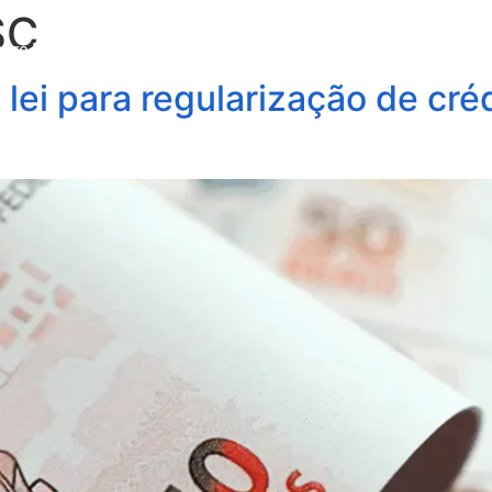
SC
obre Nós
Profissionais
Áreas de Atuação
Update
lei para regularização de créd