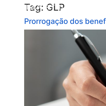
Tag:
GLP
S
Prorrogação dos benefí