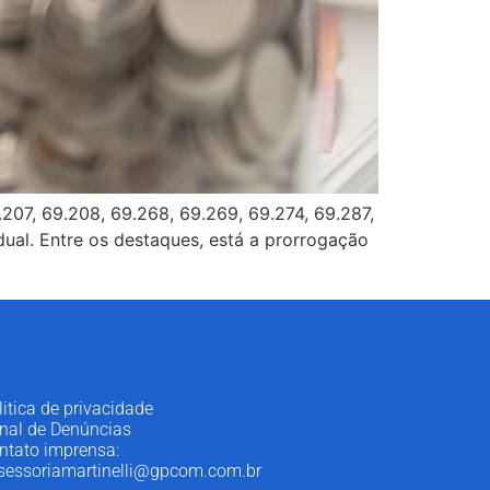
07, 69.208, 69.268, 69.269, 69.274, 69.287,
ual. Entre os destaques, está a prorrogação
litica de privacidade
nal de Denúncias
ntato imprensa:
sessoriamartinelli@gpcom.com.br