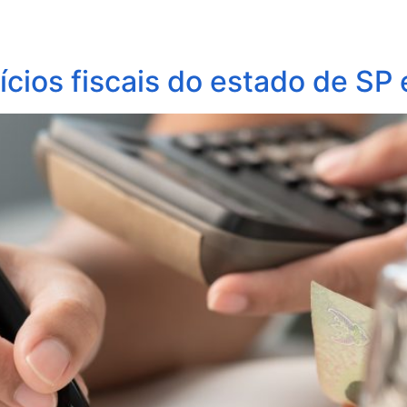
obre Nós
Profissionais
Áreas de Atuação
Update
cios fiscais do estado de SP 