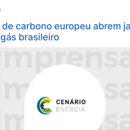
o
obre Nós
Profissionais
Áreas de Atuação
Update
e carbono europeu abrem jan
gás brasileiro