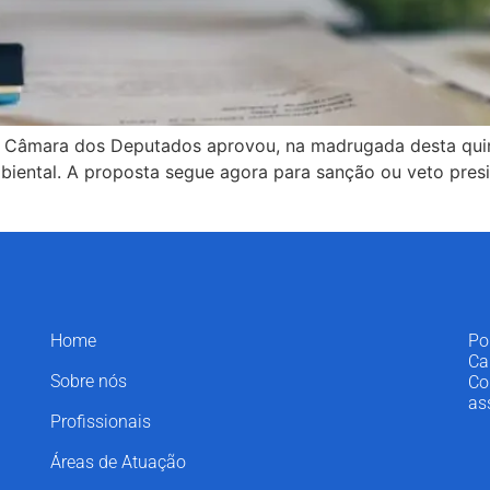
 Câmara dos Deputados aprovou, na madrugada desta quinta-
mbiental. A proposta segue agora para sanção ou veto pres
Home
Po
Ca
Sobre nós
Co
as
Profissionais
Áreas de Atuação