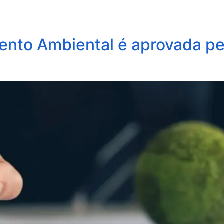
obre Nós
Profissionais
Áreas de Atuação
Update
mento Ambiental é aprovada p