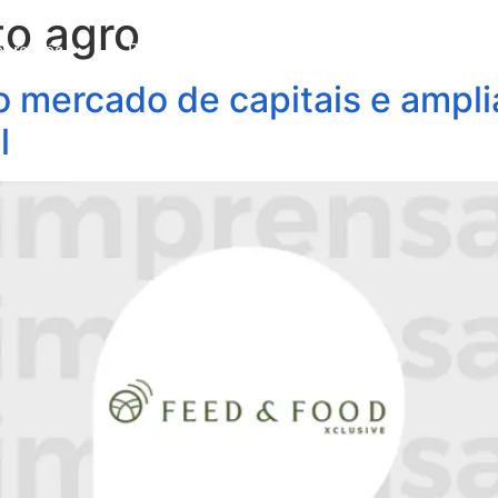
o agro
obre Nós
Profissionais
Áreas de Atuação
Update
 mercado de capitais e amplia
l