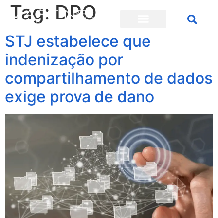
Tag:
DPO
STJ estabelece que
indenização por
compartilhamento de dados
exige prova de dano