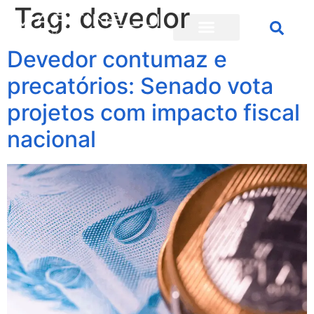
Tag:
devedor
Devedor contumaz e
precatórios: Senado vota
projetos com impacto fiscal
nacional