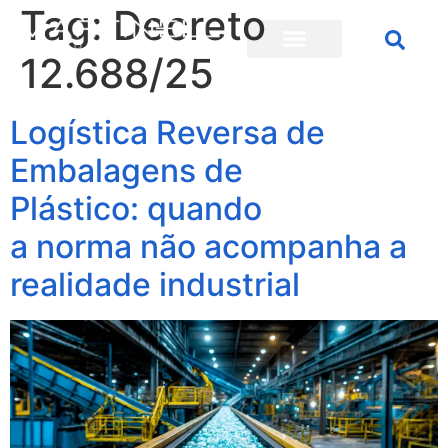
Tag:
Decreto
12.688/25
Logística Reversa de
Embalagens de
Plástico: quando
a norma não acompanha a
realidade industrial