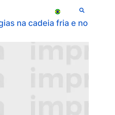
s
Carreira
Contato
gias na cadeia fria e no