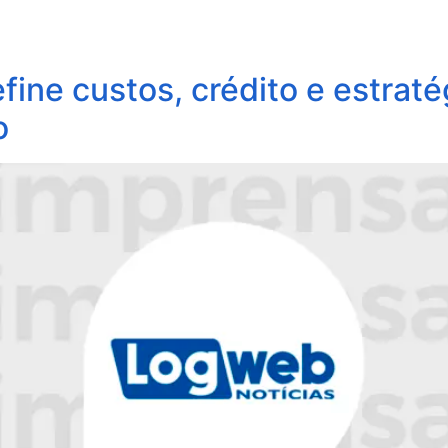
obre Nós
Profissionais
Áreas de Atuação
Update
fine custos, crédito e estraté
o