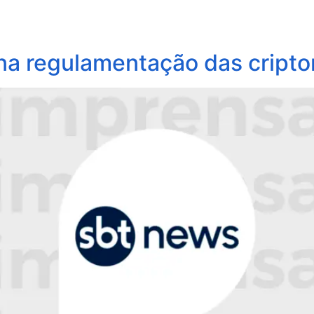
obre Nós
Profissionais
Áreas de Atuação
Update
na regulamentação das cripto