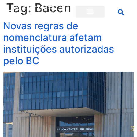
Tag:
Bacen
Novas regras de
nomenclatura afetam
instituições autorizadas
pelo BC