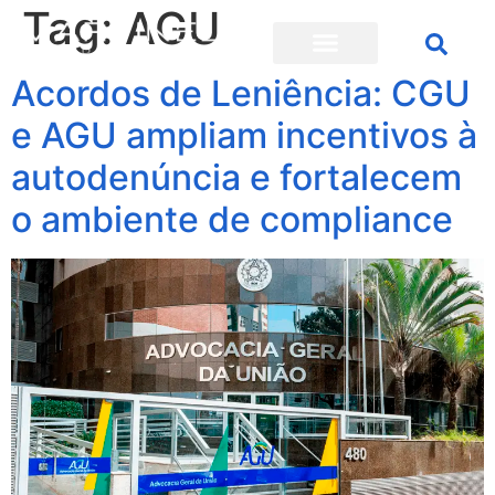
Tag:
AGU
Acordos de Leniência: CGU
e AGU ampliam incentivos à
autodenúncia e fortalecem
o ambiente de compliance