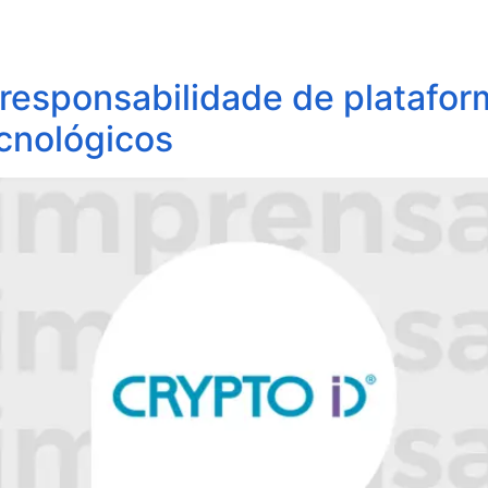
obre Nós
Profissionais
Áreas de Atuação
Update
 responsabilidade de platafor
ecnológicos