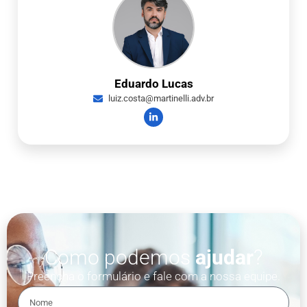
Eduardo Lucas
luiz.costa@martinelli.adv.br
Como podemos
ajudar
?
Preencha o formulário e fale com a nossa equipe.