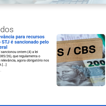
ados
levância para recursos
o STJ é sancionado pelo
eral
 sancionou ontem (4) a lei
085/26), que regulamenta o
 relevância, agora obrigatório nos
[...]
.