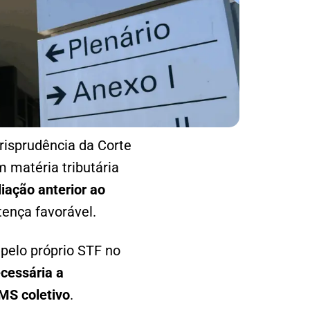
urisprudência da Corte
 matéria tributária
iação anterior ao
tença favorável.
 pelo próprio STF no
cessária a
MS coletivo
.