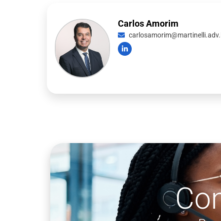
Carlos Amorim
carlosamorim@martinelli.adv.
Co