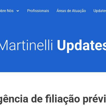
obre Nós
Profissionais
Áreas de Atuação
Update
Martinelli
Update
gência de filiação pré