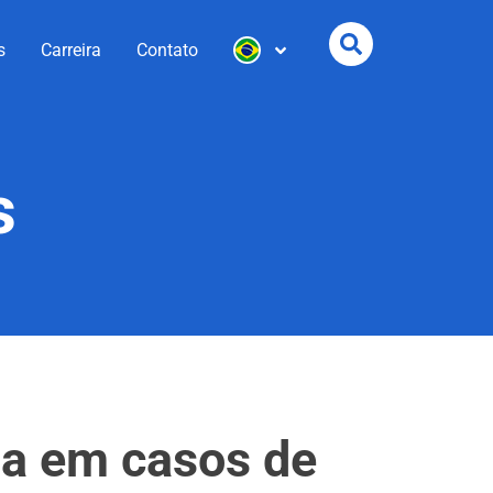
s
Carreira
Contato
s
via em casos de