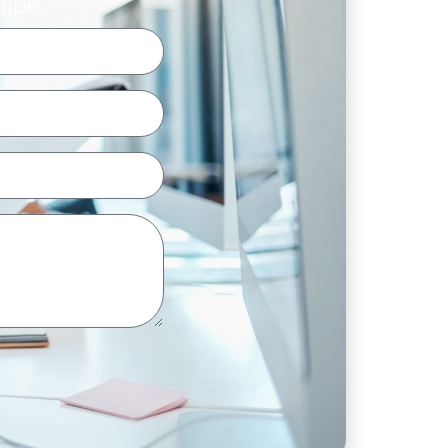
uipe.