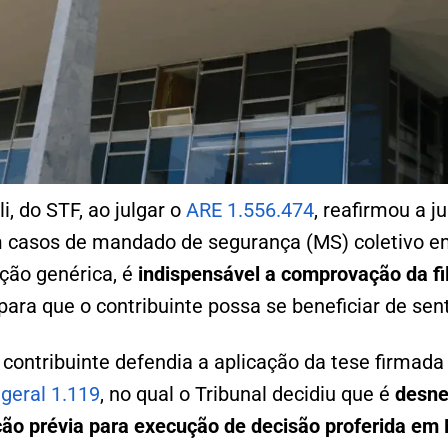
li, do STF, ao julgar o
ARE 1.556.474
, reafirmou a j
m casos de mandado de segurança (MS) coletivo em
ção genérica, é
indispensável a comprovação da fil
para que o contribuinte possa se beneficiar de sen
 contribuinte defendia a aplicação da tese firmada
geral 1.119
, no qual o Tribunal decidiu que é
desne
ção prévia para execução de decisão proferida em 