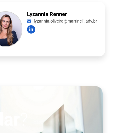
Lyzannia Renner
lyzannia.oliveira@martinelli.adv.br
dar
?