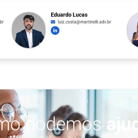
Eduardo Lucas
br
luiz.costa@martinelli.adv.br
mo podemos
aju