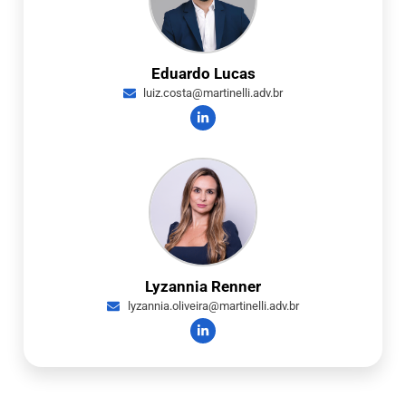
Eduardo Lucas
luiz.costa@martinelli.adv.br
Lyzannia Renner
lyzannia.oliveira@martinelli.adv.br