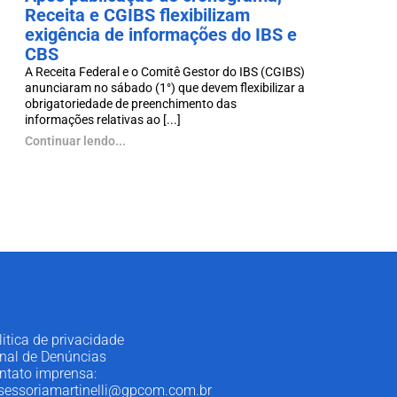
Receita e CGIBS flexibilizam
exigência de informações do IBS e
CBS
A Receita Federal e o Comitê Gestor do IBS (CGIBS)
anunciaram no sábado (1°) que devem flexibilizar a
obrigatoriedade de preenchimento das
informações relativas ao [...]
Continuar lendo...
litica de privacidade
nal de Denúncias
ntato imprensa:
sessoriamartinelli@gpcom.com.br