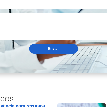
Enviar
ados
levância para recursos