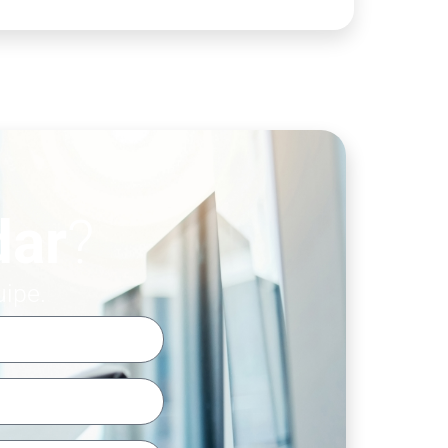
dar
?
uipe.