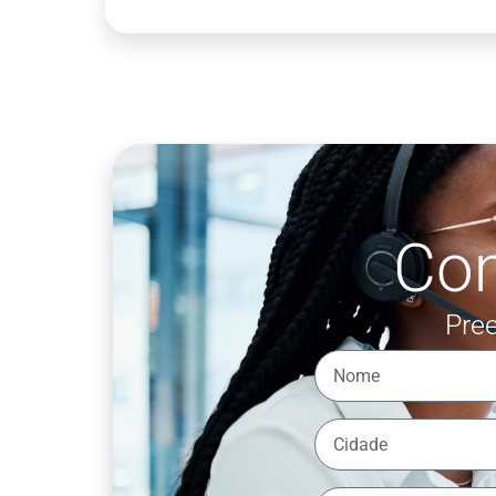
Co
Pree