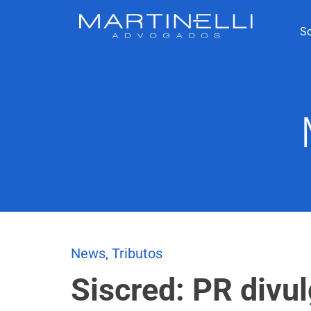
S
News
,
Tributos
Siscred: PR divul