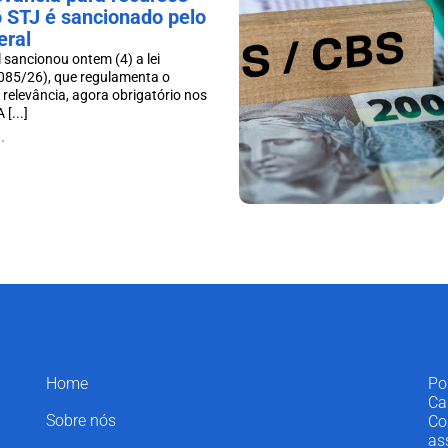
o STJ é sancionado pelo
eral
 sancionou ontem (4) a lei
085/26), que regulamenta o
 relevância, agora obrigatório nos
[...]
.
Home
Po
Ca
Sobre nós
Co
as