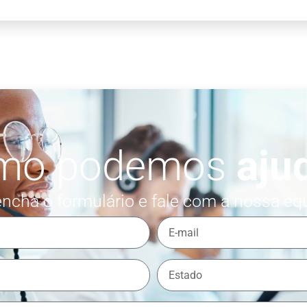
mo podemos
aju
ncha o formulário e fale com a nossa eq