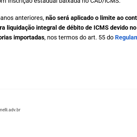
m inscrição estadual baixada no CAD/ICMS.
 anos anteriores,
não será aplicado o limite ao cont
a liquidação integral de débito de ICMS
devido n
rias importadas
, nos termos do art. 55 do
Regulam
elli.adv.br