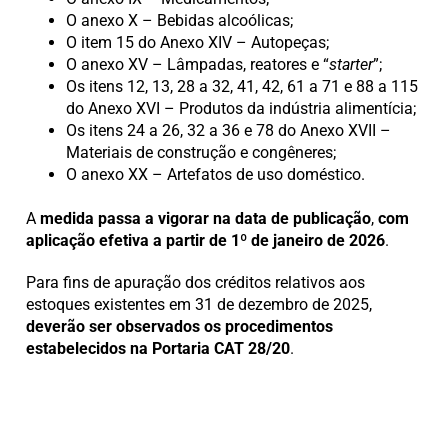
O anexo X – Bebidas alcoólicas;
O item 15 do Anexo XIV – Autopeças;
O anexo XV – Lâmpadas, reatores e “
starter
”;
Os itens 12, 13, 28 a 32, 41, 42, 61 a 71 e 88 a 115
do Anexo XVI – Produtos da indústria alimentícia;
Os itens 24 a 26, 32 a 36 e 78 do Anexo XVII –
Materiais de construção e congêneres;
O anexo XX – Artefatos de uso doméstico.
A
medida passa a vigorar na data de publicação
,
com
aplicação efetiva a partir de 1º de janeiro de 2026
.
Para fins de apuração dos créditos relativos aos
estoques existentes em 31 de dezembro de 2025,
deverão ser observados os procedimentos
estabelecidos na Portaria CAT 28/20
.