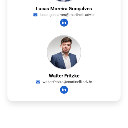
Lucas Moreira Gonçalves
lucas.goncalves@martinelli.adv.br
Walter Fritzke
walter.fritzke@martinelli.adv.br