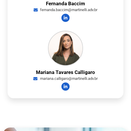
Fernanda Baccim
fernanda.baccim@martinelli.adv.br
Mariana Tavares Calligaro
mariana.calligaro@martinelli.adv.br