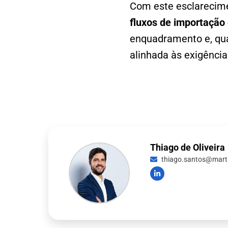
Com este esclarecime
fluxos de importaçã
enquadramento e, quan
alinhada às exigência
Thiago de Oliveira
thiago.santos@martin