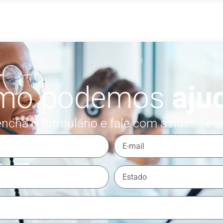
mo podemos
aju
ncha o formulário e fale com a nossa eq