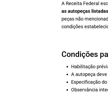
A Receita Federal es
as autopeças listada
peças não mencionad
condições estabeleci
Condições par
Habilitação prév
A autopeça deve 
Especificação do
Observância inte