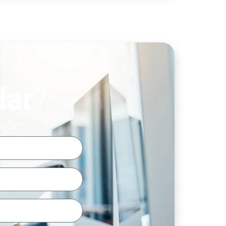
dar
?
uipe.