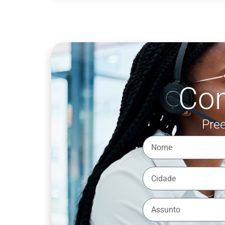
Co
Pree