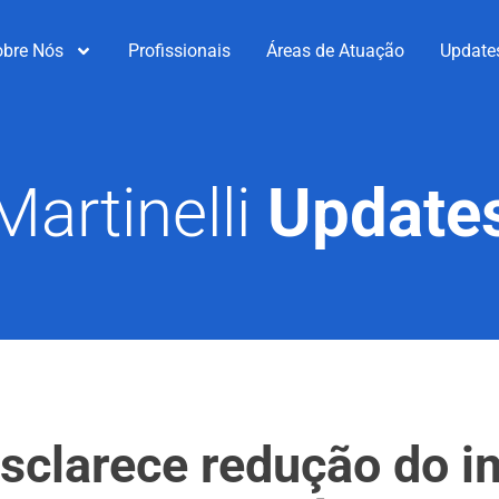
obre Nós
Profissionais
Áreas de Atuação
Update
Martinelli
Update
esclarece redução do 