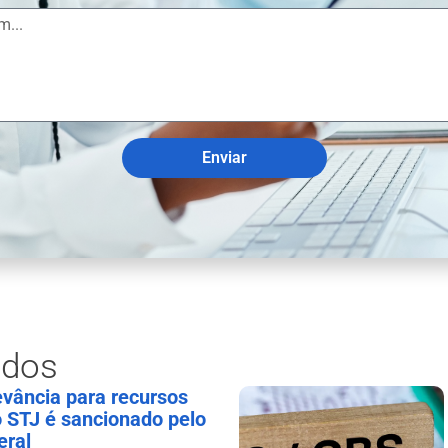
Enviar
ados
levância para recursos
o STJ é sancionado pelo
eral