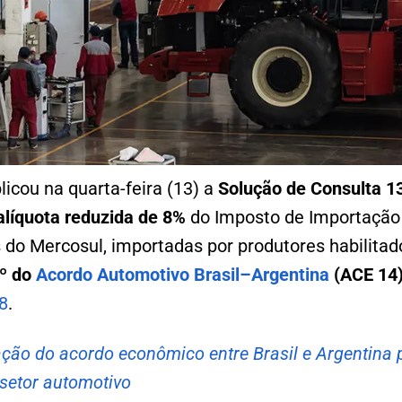
licou na quarta-feira (13) a
Solução de Consulta 1
alíquota reduzida de 8%
do Imposto de Importação
s do Mercosul, importadas por produtores habilitado
7º do
Acordo Automotivo Brasil–Argentina
(ACE 14
8
.
ação do acordo econômico entre Brasil e Argentina 
setor automotivo