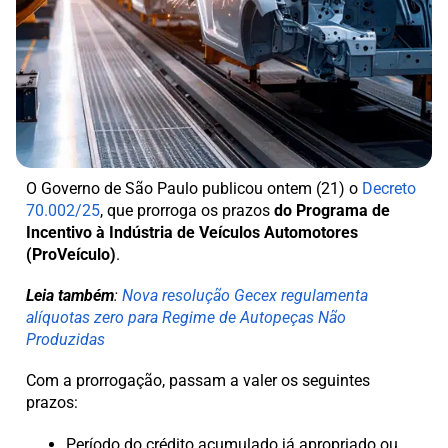
O Governo de São Paulo publicou ontem (21) o
Decreto
70.002/25
, que prorroga os prazos
do Programa de
Incentivo à Indústria de Veículos Automotores
(ProVeículo)
.
Leia também
:
Nova resolução Gecex regulamenta
alíquotas zero para Regime de Autopeças Não
Produzidas
Com a prorrogação, passam a valer os seguintes
prazos:
Período do crédito acumulado já apropriado ou