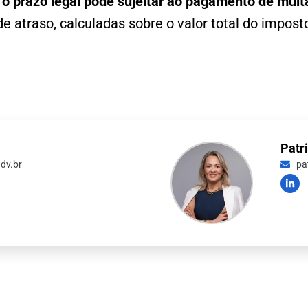
 o prazo legal pode sujeitar ao pagamento de mul
e atraso, calculadas sobre o valor total do impost
Patr
dv.br
pa