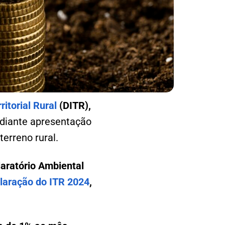
itorial Rural
(DITR),
ediante apresentação
terreno rural.
aratório Ambiental
laração do ITR 2024
,