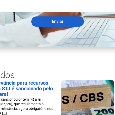
Enviar
ados
levância para recursos
o STJ é sancionado pelo
eral
 sancionou ontem (4) a lei
085/26), que regulamenta o
 relevância, agora obrigatório nos
[...]