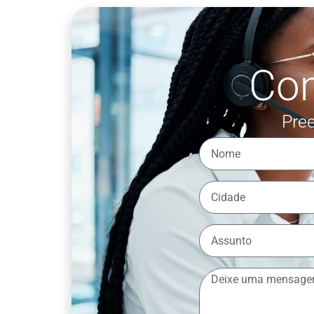
Co
Pree