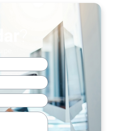
dar
?
uipe.