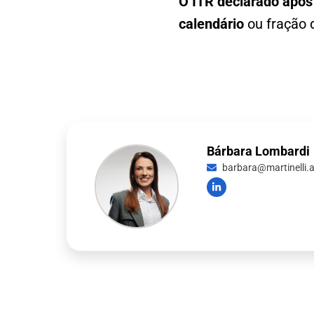
O ITR declarado após
calendário
ou fração d
Bárbara Lombardi
barbara@martinelli.a