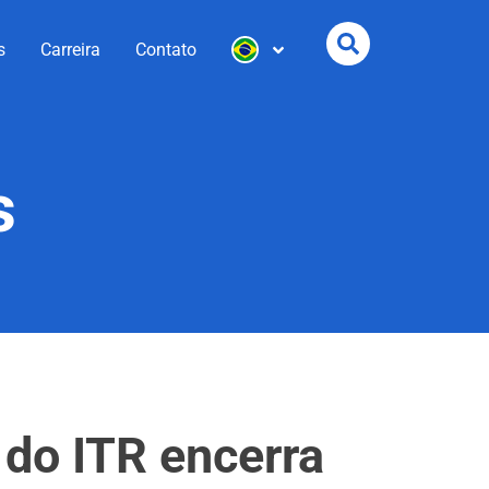
s
Carreira
Contato
s
 do ITR encerra