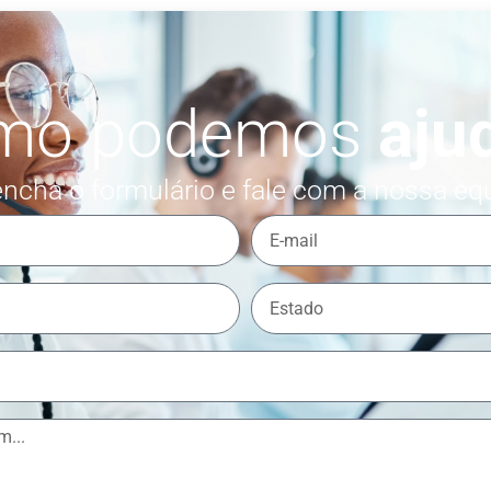
mo podemos
aju
ncha o formulário e fale com a nossa eq