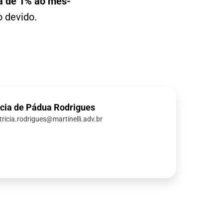
ta de 1% ao mês-
o devido.
icia de Pádua Rodrigues
tricia.rodrigues@martinelli.adv.br