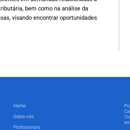
tributária, bem como na análise da
as, visando encontrar oportunidades
Home
Po
Ca
Sobre nós
Co
as
Profissionais