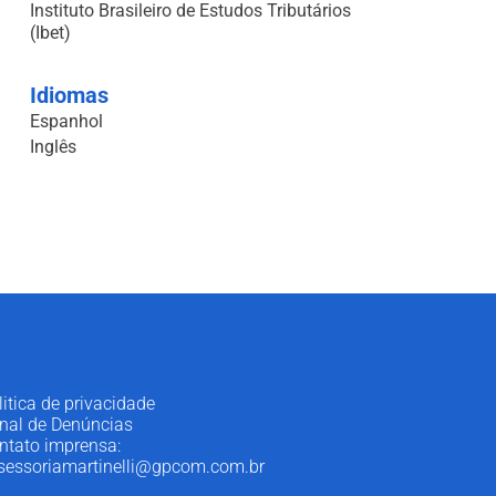
Instituto Brasileiro de Estudos Tributários
(Ibet)
Idiomas
Espanhol
Inglês
litica de privacidade
nal de Denúncias
ntato imprensa:
sessoriamartinelli@gpcom.com.br