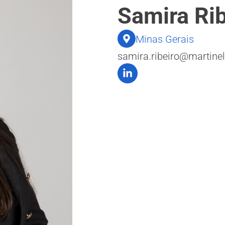
Samira Rib
Minas Gerais
samira.ribeiro@martinell