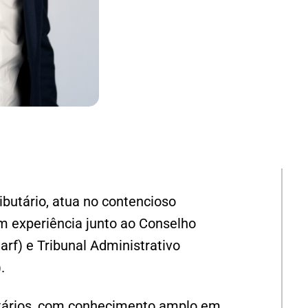
ibutário, atua no contencioso
com experiência junto ao Conselho
arf) e Tribunal Administrativo
.
butários, com conhecimento amplo em