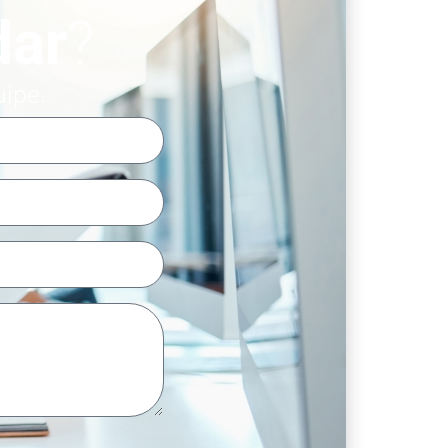
dar
?
uipe.