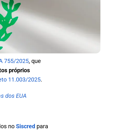
A 755/2025
, que
tos próprios
eto 11.003/2025
.
fas dos EUA
dos no
Siscred
para