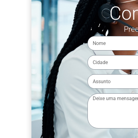
Co
Pree