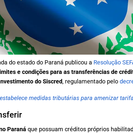
nda do estado do Paraná publicou a
Resolução SEF
 limites e condições para as transferências de crédi
Investimento do Siscred
, regulamentado pelo
decr
estabelece medidas tributárias para amenizar tari
sferir
 no Paraná
que possuam créditos próprios habilita