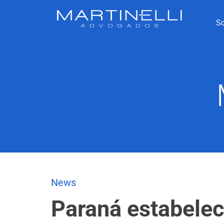
S
News
Paraná estabelec