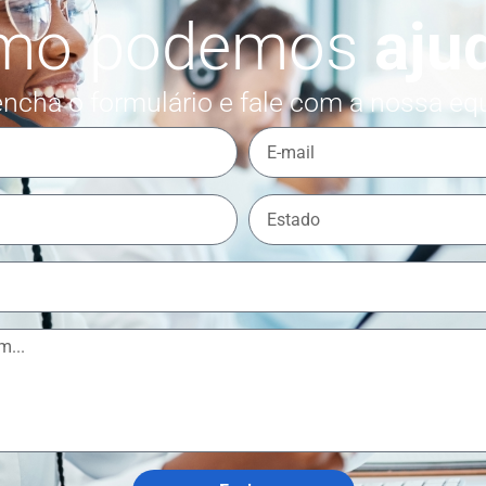
mo podemos
aju
ncha o formulário e fale com a nossa eq