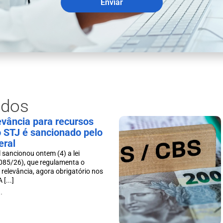
Enviar
ados
levância para recursos
o STJ é sancionado pelo
eral
 sancionou ontem (4) a lei
085/26), que regulamenta o
 relevância, agora obrigatório nos
[...]
.