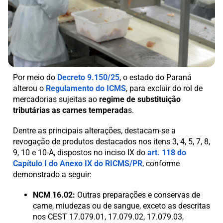
Por meio do
Decreto 9.150/25
, o estado do Paraná
alterou o
Regulamento do ICMS
, para excluir do rol de
mercadorias sujeitas ao
regime de substituição
tributárias as carnes temperada
s.
Dentre as principais alterações, destacam-se a
revogação de produtos destacados nos itens 3, 4, 5, 7, 8,
9, 10 e 10-A, dispostos no inciso IX do
art. 118 do
Capítulo I do Anexo IX do RICMS/PR
, conforme
demonstrado a seguir:
NCM 16.02:
Outras preparações e conservas de
carne, miudezas ou de sangue, exceto as descritas
nos CEST 17.079.01, 17.079.02, 17.079.03,