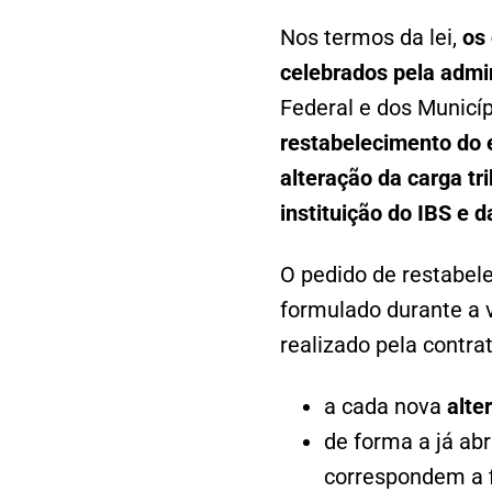
Nos termos da lei,
os 
celebrados pela admin
Federal e dos Municíp
restabelecimento do e
alteração da carga tr
instituição do IBS e 
O pedido de restabele
formulado durante a v
realizado pela contra
a cada nova
alte
de forma a já abr
correspondem a f