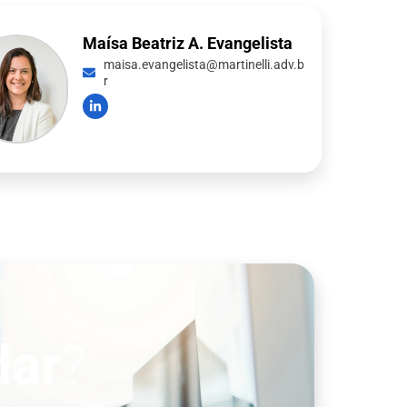
Maísa Beatriz A. Evangelista
maisa.evangelista@martinelli.adv.b
r
dar
?