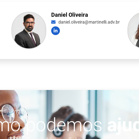
Daniel Oliveira
daniel.oliveira@martinelli.adv.br
mo podemos
aju