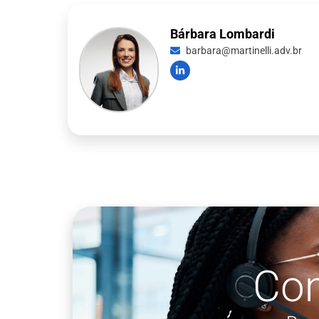
Bárbara Lombardi
barbara@martinelli.adv.br
Co