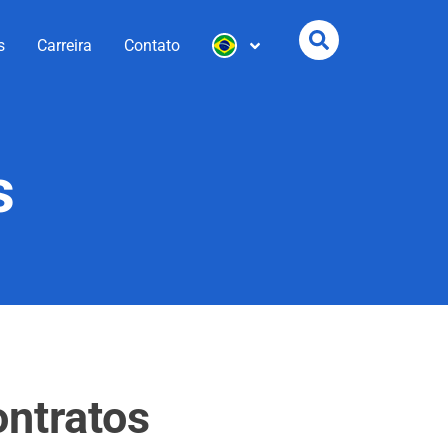
s
Carreira
Contato
s
ontratos