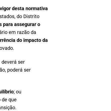
 vigor desta normativa
tados, do Distrito
s para assegurar o
sário em razão da
orrência do impacto da
rovado.
l deverá ser
ão, poderá ser
ilíbrio
; ou
o de que
ansição.