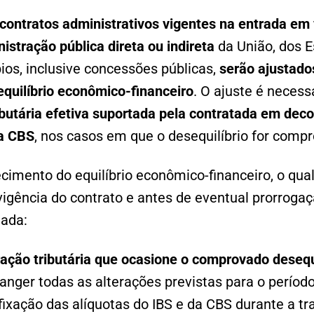
contratos administrativos vigentes na entrada em
istração pública direta ou indireta
da União, dos Es
ios, inclusive concessões públicas,
serão ajustado
quilíbrio econômico-financeiro
. O ajuste é neces
ibutária efetiva suportada pela contratada em dec
da CBS
, nos casos em que o desequilíbrio for comp
cimento do equilíbrio econômico-financeiro, o qua
igência do contrato e antes de eventual prorrogaç
tada:
ração tributária que ocasione o comprovado desequ
anger todas as alterações previstas para o períod
ixação das alíquotas do IBS e da CBS durante a tr