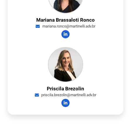
Mariana Brassaloti Ronco
mariana.ronco@martinelli.adv.br
Priscila Brezolin
priscila.brezolin@martinelli.adv.br