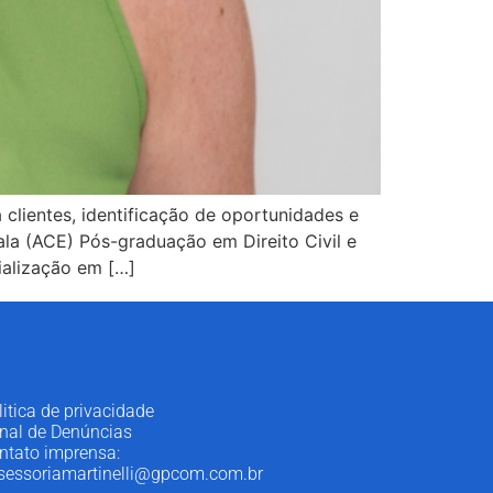
clientes, identificação de oportunidades e
la (ACE) Pós-graduação em Direito Civil e
ialização em […]
litica de privacidade
nal de Denúncias
ntato imprensa:
sessoriamartinelli@gpcom.com.br