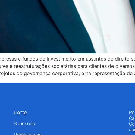
resas e fundos de investimento em assuntos de direito s
ures e reestruturações societárias para clientes de divers
ojetos de governança corporativa, e na representação de 
Home
Po
Ca
Sobre nós
Co
as
Profissionais