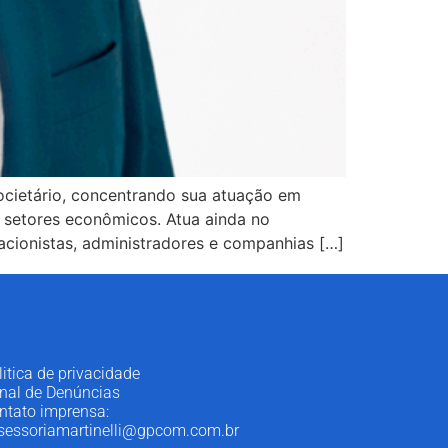
ocietário, concentrando sua atuação em
os setores econômicos. Atua ainda no
acionistas, administradores e companhias […]
litica de privacidade
nal de Denúncias
ntato imprensa:
sessoriamartinelli@gpcom.com.br