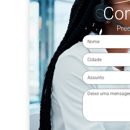
Co
Pree