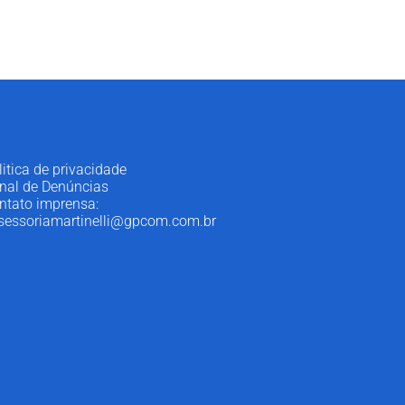
litica de privacidade
nal de Denúncias
ntato imprensa:
sessoriamartinelli@gpcom.com.br