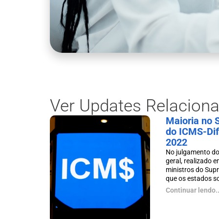
Ver Updates Relacion
Maioria no 
do ICMS-Difa
2022
No julgamento do
geral, realizado e
ministros do Sup
que os estados so
Continuar lendo..