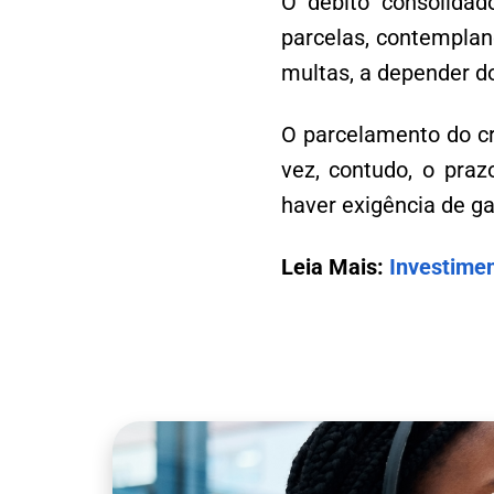
O débito consolidad
parcelas, contempla
multas, a depender do
O parcelamento do cr
vez, contudo, o pra
haver exigência de ga
Leia Mais:
Investimen