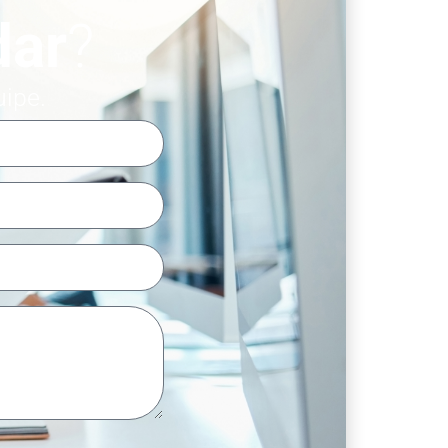
dar
?
uipe.