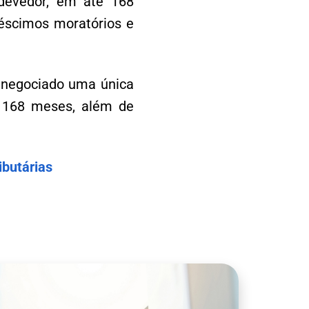
 devedor, em até 168
éscimos moratórios e
renegociado uma única
r 168 meses, além de
ibutárias