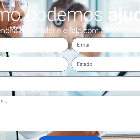
mo podemos
aju
ncha o formulário e fale com a nossa eq