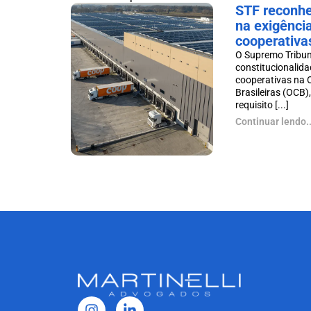
STF reconhe
na exigência
cooperativa
O Supremo Tribun
constitucionalida
cooperativas na 
Brasileiras (OCB)
requisito [...]
Continuar lendo..