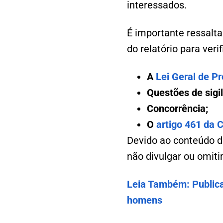
interessados.
É importante ressalta
do relatório para ver
A
Lei Geral de P
Questões de sigil
Concorrência;
O
artigo 461 da 
Devido ao conteúdo d
não divulgar ou omiti
Leia Também: Publicad
homens