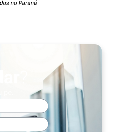
gados no Paraná
dar
?
uipe.