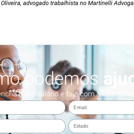
 Oliveira, advogado trabalhista no Martinelli Advo
mo podemos
aju
ncha o formulário e fale com a nossa eq