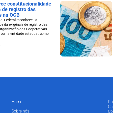
ce constitucionalidade
 de registro das
s na OCB
al Federal reconheceu a
de da exigência de registro das
Organização das Cooperativas
, ou na entidade estadual, como
.
Home
Po
Ca
Sobre nós
Co