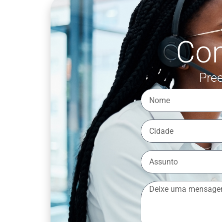
Co
Pree