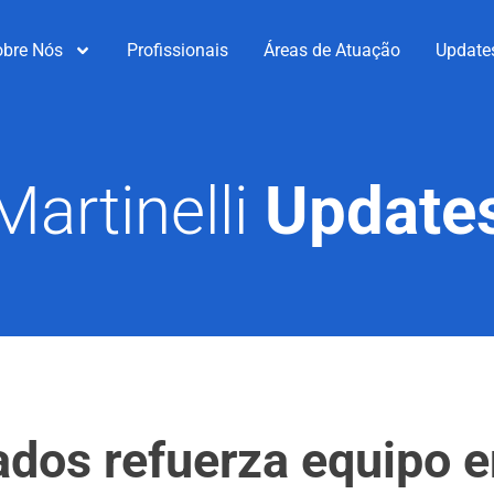
obre Nós
Profissionais
Áreas de Atuação
Update
Martinelli
Update
ados refuerza equipo e