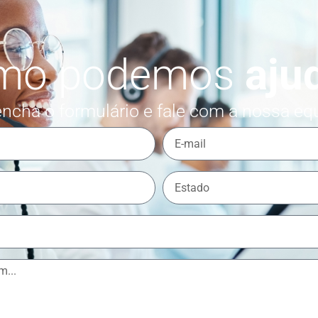
mo podemos
aju
ncha o formulário e fale com a nossa eq