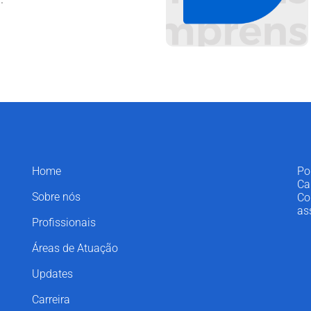
Home
Po
Ca
Sobre nós
Co
as
Profissionais
Áreas de Atuação
Updates
Carreira