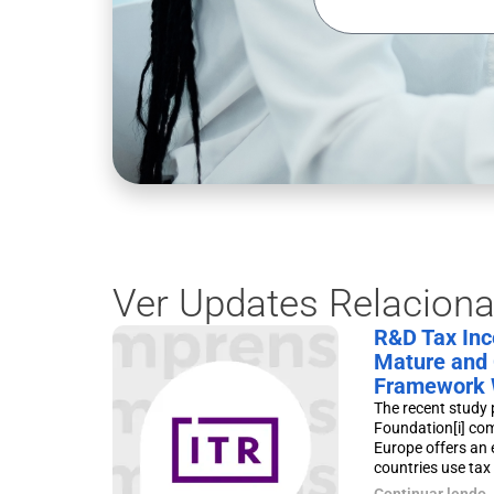
Ver Updates Relacion
R&D Tax Ince
Mature and 
Framework 
The recent study 
Foundation[i] co
Europe offers an 
countries use tax p
Continuar lendo..