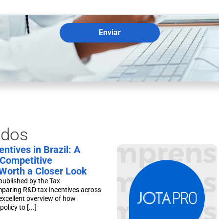
Enviar
ados
ntives in Brazil: A
Competitive
Worth a Closer Look
published by the Tax
mparing R&D tax incentives across
excellent overview of how
olicy to [...]
.