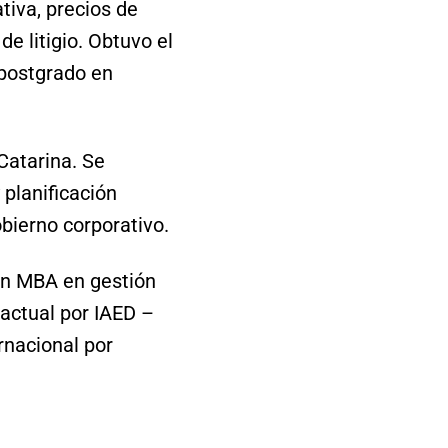
tiva, precios de
e litigio. Obtuvo el
 postgrado en
Catarina. Se
 planificación
obierno corporativo.
 un MBA en gestión
actual por IAED –
rnacional por