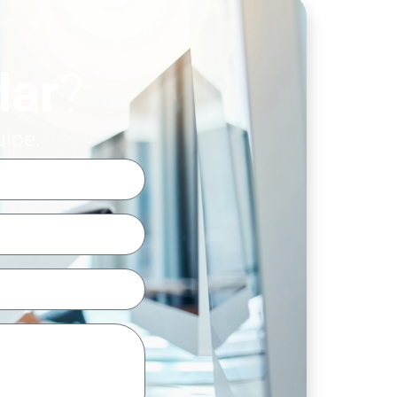
dar
?
uipe.