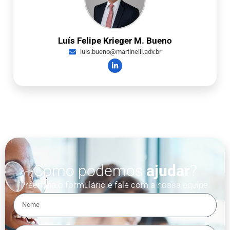
Luís Felipe Krieger M. Bueno
luis.bueno@martinelli.adv.br
Como podemos
ajudar
?
Preencha o formulário e fale com a nossa equipe.