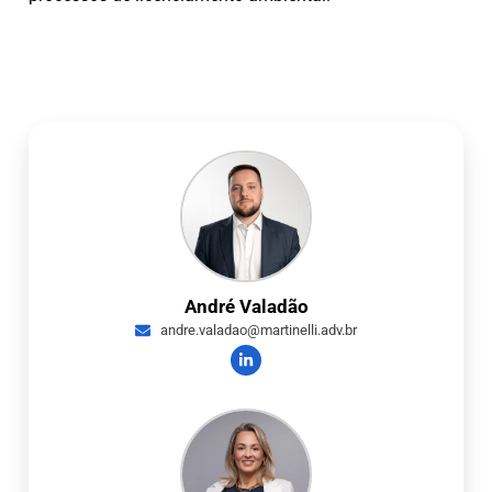
André Valadão
andre.valadao@martinelli.adv.br