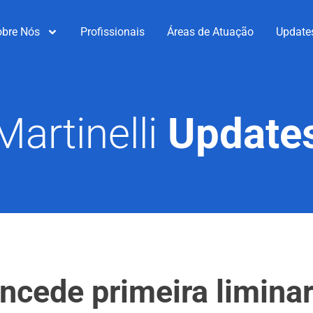
obre Nós
Profissionais
Áreas de Atuação
Update
Martinelli
Update
ncede primeira liminar