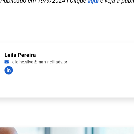
 | Publicado em 19/9/2024 | Clique
aqui
e veja a publ
Leila Pereira
leilaine.silva@martinelli.adv.br