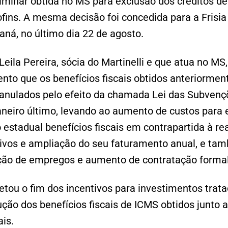
liminar obtida no MS para exclusão dos créditos d
ofins. A mesma decisão foi concedida para a Frisi
raná, no último dia 22 de agosto.
ila Pereira, sócia do Martinelli e que atua no MS
to que os benefícios fiscais obtidos anteriormen
anulados pelo efeito da chamada Lei das Subvençõ
aneiro último, levando ao aumento de custos para
estadual benefícios fiscais em contrapartida à re
ivos e ampliação do seu faturamento anual, e ta
ção de empregos e aumento de contratação forma
etou o fim dos incentivos para investimentos trat
ção dos benefícios fiscais de ICMS obtidos junto 
ais.