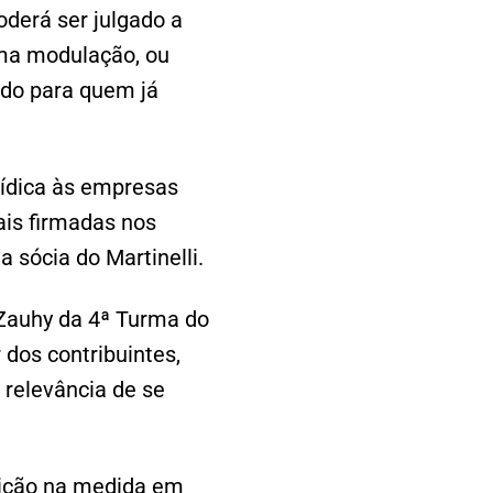
oderá ser julgado a
uma modulação, ou
ado para quem já
rídica às empresas
ais firmadas nos
 sócia do Martinelli.
Zauhy da 4ª Turma do
 dos contribuintes,
 relevância de se
tuição na medida em