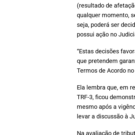
(resultado de afetaçã
qualquer momento, se
seja, poderá ser dec
possui ação no Judic
“Estas decisões favo
que pretendem garanti
Termos de Acordo no M
Ela lembra que, em r
TRF-3, ficou demonstr
mesmo após a vigência
levar a discussão à J
Na avaliação de tribu