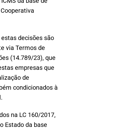
e ICMS da base de
a Cooperativa
, estas decisões são
te via Termos de
es (14.789/23), que
 estas empresas que
alização de
mbém condicionados à
l.
ados na LC 160/2017,
ao Estado da base