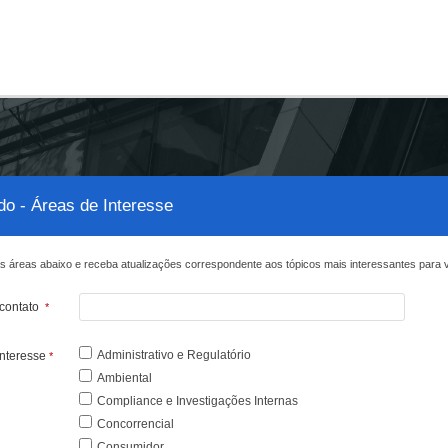
obre Nós
Profissionais
Áreas de Atuação
Update
o - Áreas de Interesse
s áreas abaixo e receba atualizações correspondente aos tópicos mais interessantes para 
 contato
*
Administrativo e Regulatório
interesse
*
Ambiental
Compliance e Investigações Internas
Concorrencial
Consumidor