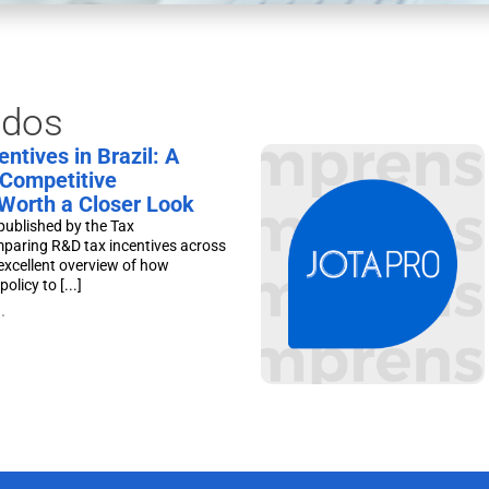
ados
ntives in Brazil: A
Competitive
Worth a Closer Look
published by the Tax
mparing R&D tax incentives across
excellent overview of how
olicy to [...]
.