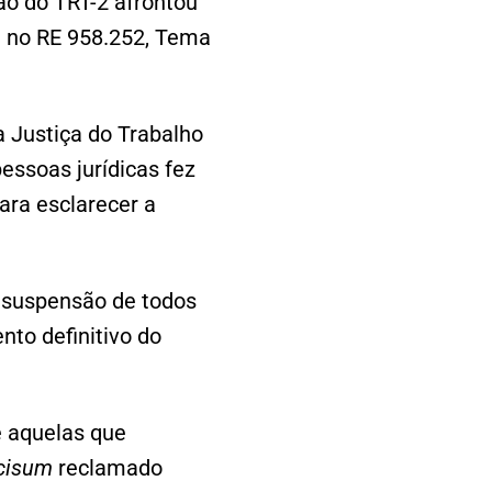
ão do TRT-2 afrontou
e no RE 958.252, Tema
a Justiça do Trabalho
essoas jurídicas fez
ara esclarecer a
a suspensão de todos
nto definitivo do
e aquelas que
cisum
reclamado