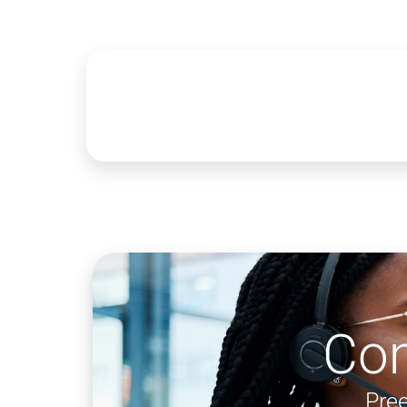
Co
Pree