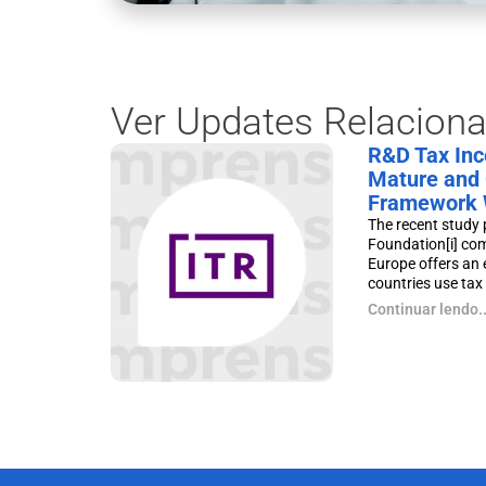
Ver Updates Relacion
R&D Tax Ince
Mature and 
Framework 
The recent study 
Foundation[i] co
Europe offers an 
countries use tax p
Continuar lendo..