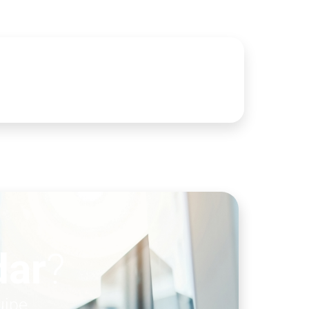
dar
?
uipe.