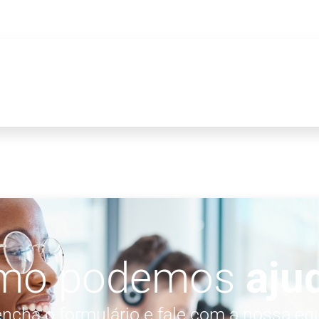
mo podemos
aju
ncha o formulário e fale com a nossa eq