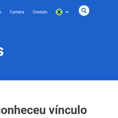
s
Carreira
Contato
s
conheceu vínculo