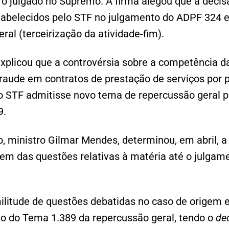
o julgado no Supremo. A firma alegou que a decis
abelecidos pelo STF no julgamento do ADPF 324 
ral (terceirização da atividade-fim).
explicou que a controvérsia sobre a competência d
fraude em contratos de prestação de serviços por p
o STF admitisse novo tema de repercussão geral p
9.
o, ministro Gilmar Mendes, determinou, em abril, 
em das questões relativas à matéria até o julgame
.
militude de questões debatidas no caso de origem 
o do Tema 1.389 da repercussão geral, tendo o
de