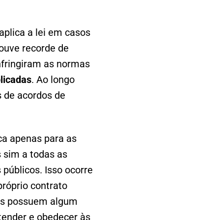
aplica a lei em casos
ouve recorde de
nfringiram as normas
licadas
. Ao longo
s de acordos de
ca apenas para as
s sim a todas as
úblicos. Isso ocorre
próprio contrato
vas possuem algum
tender e obedecer às