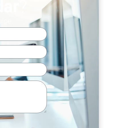
dar
?
uipe.