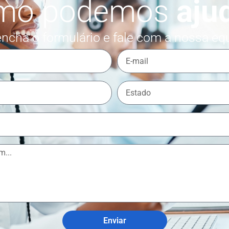
mo podemos
aju
ncha o formulário e fale com a nossa eq
Enviar