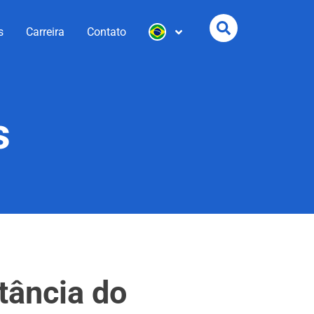
s
Carreira
Contato
s
tância do