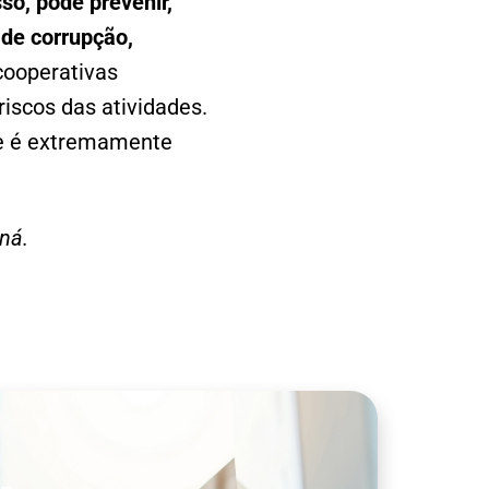
so, pode prevenir,
 de corrupção,
cooperativas
iscos das atividades.
de é extremamente
ná.