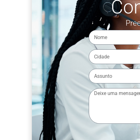
Co
Pree